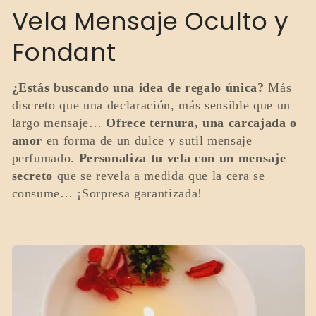
C
Vela Mensaje Oculto y
o
Fondant
l
¿Estás buscando una idea de regalo única?
Más
e
discreto que una declaración, más sensible que un
largo mensaje…
Ofrece ternura, una carcajada o
c
amor
en forma de un dulce y sutil mensaje
perfumado.
Personaliza tu vela con un mensaje
c
secreto
que se revela a medida que la cera se
consume… ¡Sorpresa garantizada!
i
ó
n
: