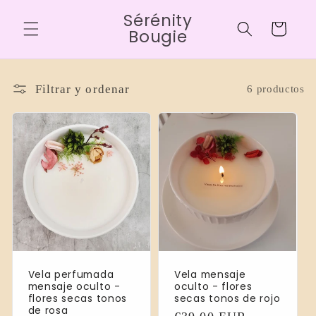
Ir
Sérénity
directamente
Carrito
al contenido
Bougie
Filtrar y ordenar
6 productos
Vela perfumada
Vela mensaje
mensaje oculto -
oculto - flores
flores secas tonos
secas tonos de rojo
de rosa