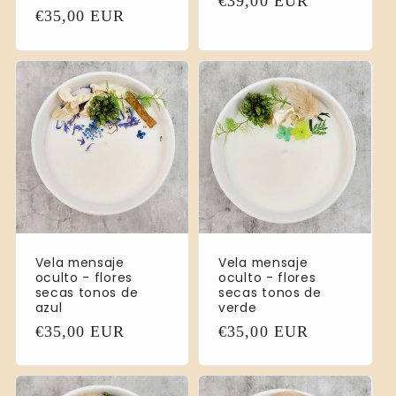
Precio
€39,00 EUR
Precio
€35,00 EUR
habitual
habitual
Vela mensaje
Vela mensaje
oculto - flores
oculto - flores
secas tonos de
secas tonos de
azul
verde
Precio
€35,00 EUR
Precio
€35,00 EUR
habitual
habitual