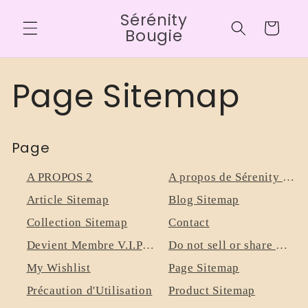
Ir
Sérénity
directamente
Carrito
al contenido
Bougie
Page Sitemap
Page
A PROPOS 2
A propos de Sérenity Bougies !
Article Sitemap
Blog Sitemap
Collection Sitemap
Contact
Devient Membre V.I.P Serenity Bougie
Do not sell or share my personal information
My Wishlist
Page Sitemap
Précaution d'Utilisation
Product Sitemap