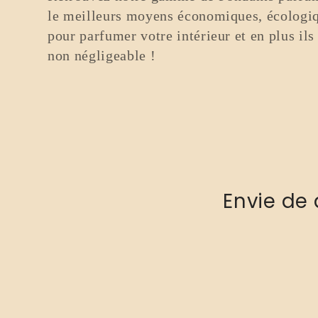
le meilleurs moyens économiques, écologiq
i
pour parfumer votre intérieur et en plus ils
non négligeable !
o
n
:
Envie de 