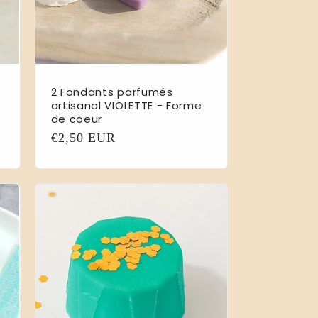
2 Fondants parfumés
artisanal VIOLETTE - Forme
de coeur
Prix
€2,50 EUR
habituel