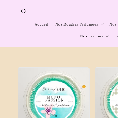
et
passer
au
contenu
Accueil
Nos Bougies Parfumées
Nos 
Nos parfums
S