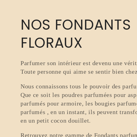
C
NOS FONDANTS
o
FLORAUX
l
Parfumer son intérieur est devenu une véri
Toute personne qui aime se sentir bien chez
l
Nous connaissons tous le pouvoir des parfu
e
Que ce soit les poudres parfumées pour aspi
parfumés pour armoire, les bougies parfum
c
parfumés
,
en un instant, ils peuvent trans
en un petit cocon douillet.
t
Retrouvez notre gamme de Fondants parfum