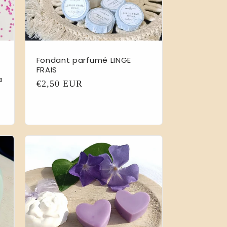
Fondant parfumé LINGE
FRAIS
a
Prix
€2,50 EUR
habituel