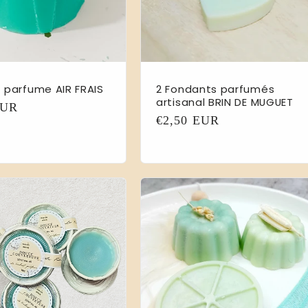
 parfume AIR FRAIS
2 Fondants parfumés
artisanal BRIN DE MUGUET
EUR
Prix
€2,50 EUR
l
habituel