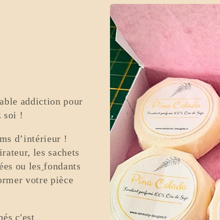
table addiction pour
 soi !
ms d’intérieur !
rateur, les sachets
ées ou les
fondants
former votre pièce
és c'est