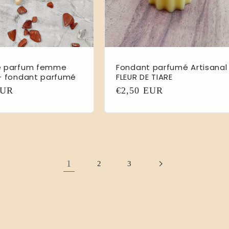
e parfum femme
Fondant parfumé Artisanal
- fondant parfumé
FLEUR DE TIARE
EUR
Prix
€2,50 EUR
l
habituel
1
2
3