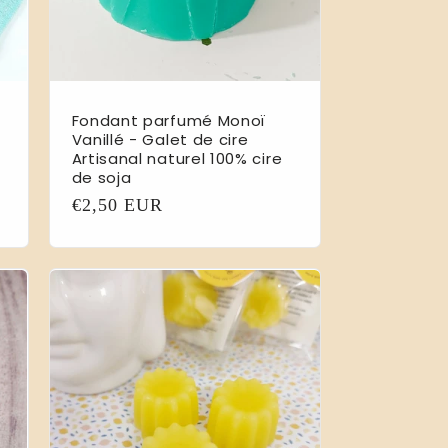
Fondant parfumé Monoï
Vanillé - Galet de cire
Artisanal naturel 100% cire
de soja
Prix
€2,50 EUR
habituel