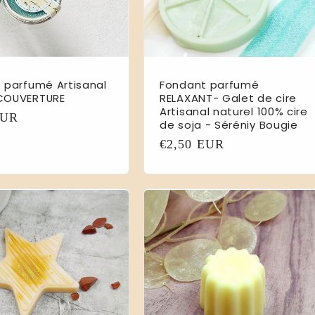
 parfumé Artisanal
Fondant parfumé
COUVERTURE
RELAXANT- Galet de cire
Artisanal naturel 100% cire
EUR
de soja - Séréniy Bougie
l
Prix
€2,50 EUR
habituel