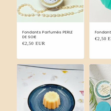
Fondants Parfumés PERLE
Fondant
DE SOIE
Prix
€2,50 
Prix
€2,50 EUR
habitue
habituel