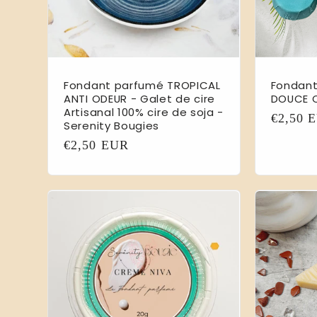
Fondant parfumé TROPICAL
Fondant
ANTI ODEUR - Galet de cire
DOUCE 
Artisanal 100% cire de soja -
Prix
€2,50 
Serenity Bougies
habitue
Prix
€2,50 EUR
habituel