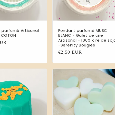
 parfumé Artisanal
Fondant parfumé MUSC
E COTON
BLANC - Galet de cire
Artisanal - 100% cire de soj
EUR
-Serenity Bougies
l
Prix
€2,50 EUR
habituel