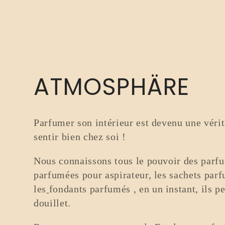
K
ATMOSPHÄRE
a
Parfumer son intérieur est devenu une véri
t
sentir bien chez soi !
Nous connaissons tous le pouvoir des parfu
e
parfumées pour aspirateur, les sachets par
les
fondants parfumés
,
en un instant, ils p
g
douillet.