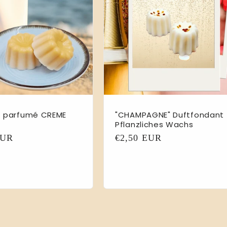
t parfumé CREME
"CHAMPAGNE" Duftfondant
Pflanzliches Wachs
er
EUR
Normaler
€2,50 EUR
Preis