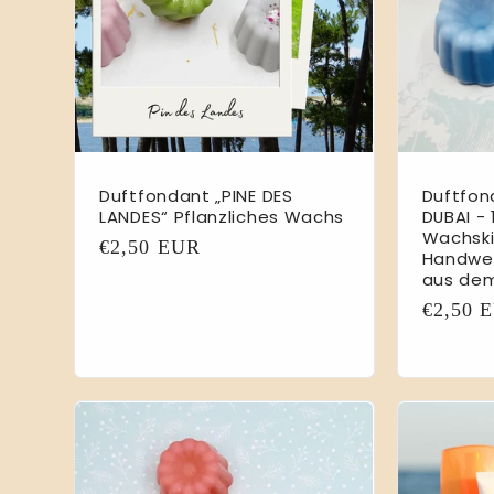
Duftfondant „PINE DES
Duftfon
LANDES“ Pflanzliches Wachs
DUBAI - 
Wachski
Normaler
€2,50 EUR
Handwer
Preis
aus de
Normal
€2,50 
Preis