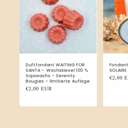
Duftfondant WAITING FOR
Fondan
SANTA – Wachskiesel 100 %
SOLAIRE
Sojawachs – Serenity
Normal
€2,00 
Bougies – limitierte Auflage
Preis
Normaler
€2,00 EUR
Preis