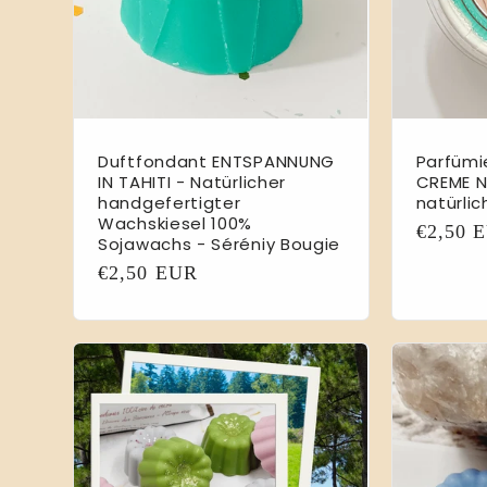
Duftfondant ENTSPANNUNG
Parfümi
IN TAHITI - Natürlicher
CREME NI
handgefertigter
natürli
Wachskiesel 100%
Normal
€2,50 
Sojawachs - Séréniy Bougie
Preis
Normaler
€2,50 EUR
Preis