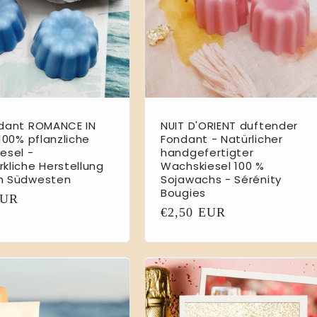
dant ROMANCE IN
NUIT D'ORIENT duftender
100% pflanzliche
Fondant - Natürlicher
esel -
handgefertigter
kliche Herstellung
Wachskiesel 100 %
m Südwesten
Sojawachs - Sérénity
Bougies
er
EUR
Normaler
€2,50 EUR
Preis