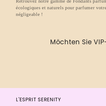
o
Retrouvez notre gamme de Fondants parfum
écologiques et naturels pour parfumer votre 
r
négligeable !
i
Möchten Sie VIP
e
:
L'ESPRIT SERENITY