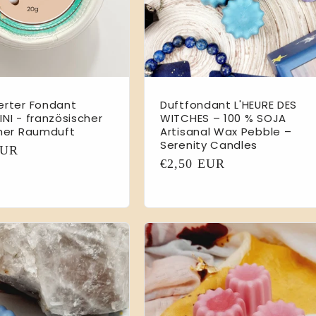
erter Fondant
Duftfondant L'HEURE DES
NI - französischer
WITCHES – 100 % SOJA
cher Raumduft
Artisanal Wax Pebble –
Serenity Candles
er
EUR
Normaler
€2,50 EUR
Preis