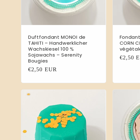
Duftfondant MONOI de
Fondan
TAHITI – Handwerklicher
CORN CH
Wachskiesel 100 %
végétal
Sojawachs – Serenity
Normal
€2,50 
Bougies
Preis
Normaler
€2,50 EUR
Preis