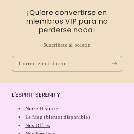
e
¡Quiere convertirse en
c
miembros VIP para no
c
perderse nada!
i
Suscríbete al boletín
ó
Correo electrónico
n
:
L'ESPRIT SERENITY
Notre Histoire
Le Mag (bientot disponible)
Nos Offres
Nos Services