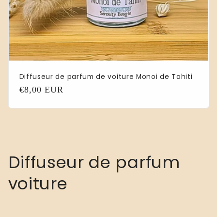
Diffuseur de parfum de voiture Monoi de Tahiti
Precio
€8,00 EUR
habitual
C
Diffuseur de parfum
o
voiture
l