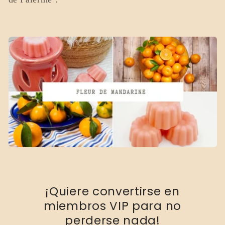
c
i
ó
n
:
¡Quiere convertirse en
miembros VIP para no
perderse nada!