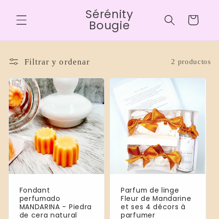
Ir
Sérénity
directamente
Carrito
al contenido
Bougie
Filtrar y ordenar
2 productos
Fondant
Parfum de linge
perfumado
Fleur de Mandarine
MANDARINA - Piedra
et ses 4 décors à
de cera natural
parfumer