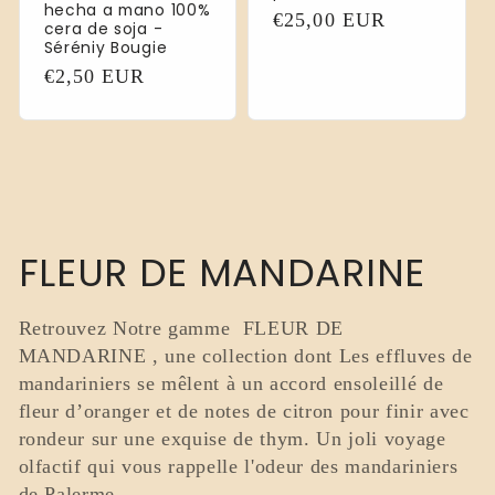
hecha a mano 100%
Precio
€25,00 EUR
cera de soja -
habitual
Séréniy Bougie
Precio
€2,50 EUR
habitual
C
FLEUR DE MANDARINE
o
Retrouvez Notre gamme FLEUR DE
l
MANDARINE , une collection dont Les effluves de
mandariniers se mêlent à un accord ensoleillé de
e
fleur d’oranger et de notes de citron pour finir avec
rondeur sur une exquise de thym. Un joli voyage
c
olfactif qui vous rappelle l'odeur des mandariniers
de Palerme .