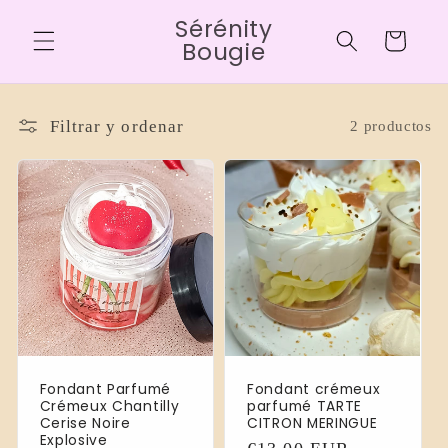
Ir
Sérénity
directamente
Carrito
al contenido
Bougie
Filtrar y ordenar
2 productos
Fondant Parfumé
Fondant crémeux
Crémeux Chantilly
parfumé TARTE
Cerise Noire
CITRON MERINGUE
Explosive