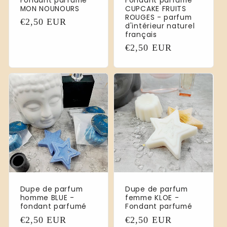
Fondant parfumé
Fondant parfumé
MON NOUNOURS
CUPCAKE FRUITS
ROUGES - parfum
Prix
€2,50 EUR
d'intérieur naturel
habituel
français
Prix
€2,50 EUR
habituel
Dupe de parfum
Dupe de parfum
homme BLUE -
femme KLOE -
fondant parfumé
Fondant parfumé
Prix
€2,50 EUR
Prix
€2,50 EUR