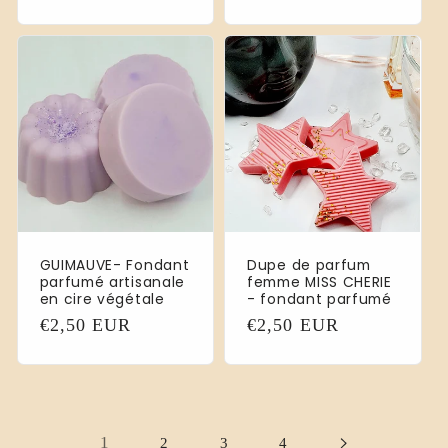
habituel
habituel
GUIMAUVE- Fondant
Dupe de parfum
parfumé artisanale
femme MISS CHERIE
en cire végétale
- fondant parfumé
Prix
€2,50 EUR
Prix
€2,50 EUR
habituel
habituel
1
2
3
4