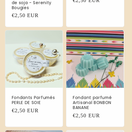
Prix
€2,50 EUR
de soja - Serenity
habituel
Bougies
Prix
€2,50 EUR
habituel
Fondants Parfumés
Fondant parfumé
PERLE DE SOIE
Artisanal BONBON
BANANE
Prix
€2,50 EUR
Prix
€2,50 EUR
habituel
habituel