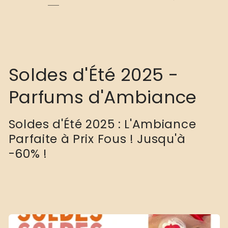
C
Soldes d'Été 2025 -
o
Parfums d'Ambiance
l
Soldes d'Été 2025 : L'Ambiance
l
Parfaite à Prix Fous ! Jusqu'à
-60% !
e
c
t