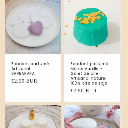
Fondant parfumé
Fondant parfumé
Artisanal
Monoï Vanillé -
BARBAPAPA
Galet de cire
Artisanal naturel
Prix
€2,50 EUR
100% cire de soja
habituel
Prix
€2,50 EUR
habituel