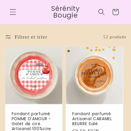
et
Sérénity
passer
Panier
au
Bougie
contenu
Filtrer et trier
52 produits
Fondant parfumé
Fondant parfumé
POMME D’AMOUR -
Artisanal CARAMEL
Galet de cire
BEURRE Salé
Artisanal 100%cire