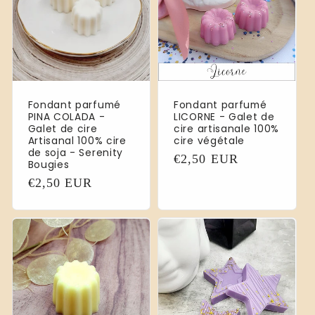
Fondant parfumé
Fondant parfumé
PINA COLADA -
LICORNE - Galet de
Galet de cire
cire artisanale 100%
Artisanal 100% cire
cire végétale
de soja - Serenity
Prix
€2,50 EUR
Bougies
habituel
Prix
€2,50 EUR
habituel