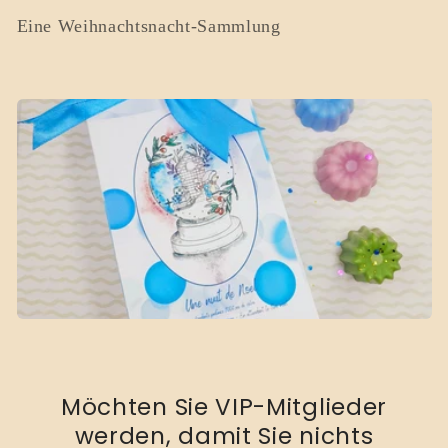
t
Eine Weihnachtsnacht-Sammlung
e
g
o
r
i
e
:
Möchten Sie VIP-Mitglieder
werden, damit Sie nichts