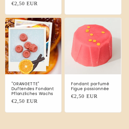
Normaler
€2,50 EUR
Preis
"ORANGETTE"
Fondant parfumé
Duftendes Fondant
Figue passionnée
Pflanzliches Wachs
Normaler
€2,50 EUR
Normaler
€2,50 EUR
Preis
Preis