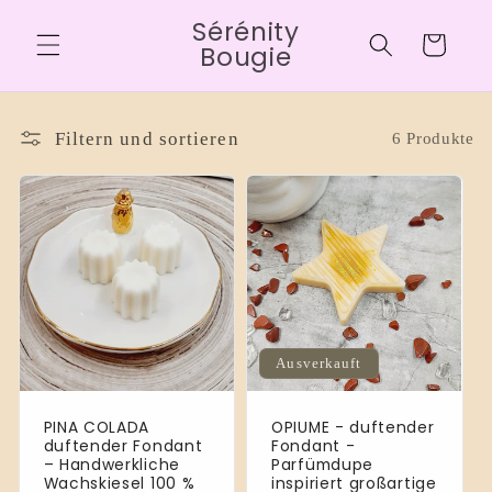
Direkt
Sérénity
zum
Warenkorb
Inhalt
Bougie
Filtern und sortieren
6 Produkte
Ausverkauft
PINA COLADA
OPIUME - duftender
duftender Fondant
Fondant -
– Handwerkliche
Parfümdupe
Wachskiesel 100 %
inspiriert großartige