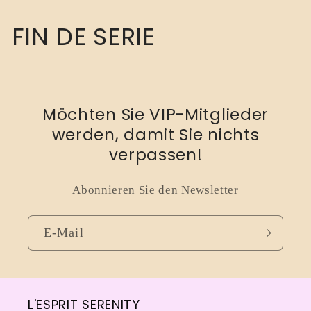
K
FIN DE SERIE
a
t
Möchten Sie VIP-Mitglieder
e
werden, damit Sie nichts
g
verpassen!
o
Abonnieren Sie den Newsletter
r
E-Mail
i
e
L'ESPRIT SERENITY