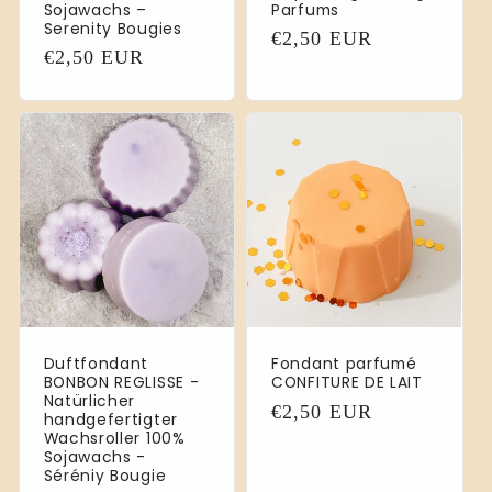
Sojawachs –
Parfums
Serenity Bougies
Normaler
€2,50 EUR
Normaler
€2,50 EUR
Preis
Preis
Duftfondant
Fondant parfumé
BONBON REGLISSE -
CONFITURE DE LAIT
Natürlicher
Normaler
€2,50 EUR
handgefertigter
Preis
Wachsroller 100%
Sojawachs -
Séréniy Bougie