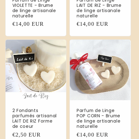
Parfum de Linge
Parfum de Linge
VIOLETTE - Brume
LAIT DE RIZ - Brume
de linge artisanale
de linge artisanale
naturelle
naturelle
Normaler
€14,00 EUR
Normaler
€14,00 EUR
Preis
Preis
2 Fondants
Parfum de Linge
parfumés artisanal
POP CORN - Brume
LAIT DE RIZ Forme
de linge artisanale
de coeur
naturelle
Normaler
€2,50 EUR
Normaler
€14,00 EUR