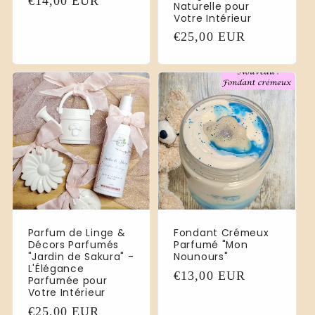
Normaler
€14,00 EUR
Naturelle pour
Preis
Votre Intérieur
Normaler
€25,00 EUR
Preis
Parfum de Linge &
Fondant Crémeux
Décors Parfumés
Parfumé "Mon
"Jardin de Sakura" -
Nounours"
L'Élégance
Normaler
€13,00 EUR
Parfumée pour
Preis
Votre Intérieur
Normaler
€25,00 EUR