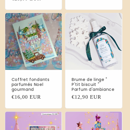
Preis
Coffret fondants
Brume de linge "
parfumés Noel
P'tit biscuit "
gourmand
Parfum d'ambiance
Normaler
€16,00 EUR
Normaler
€12,90 EUR
Preis
Preis