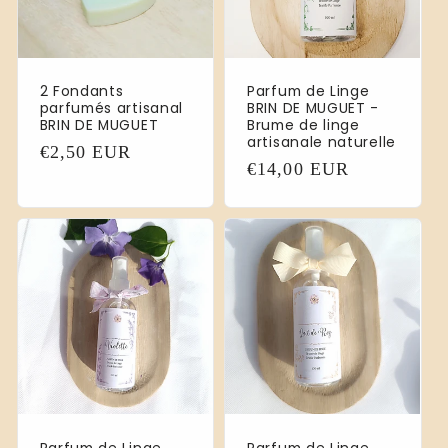
2 Fondants
Parfum de Linge
parfumés artisanal
BRIN DE MUGUET -
BRIN DE MUGUET
Brume de linge
artisanale naturelle
Normaler
€2,50 EUR
Normaler
€14,00 EUR
Preis
Preis