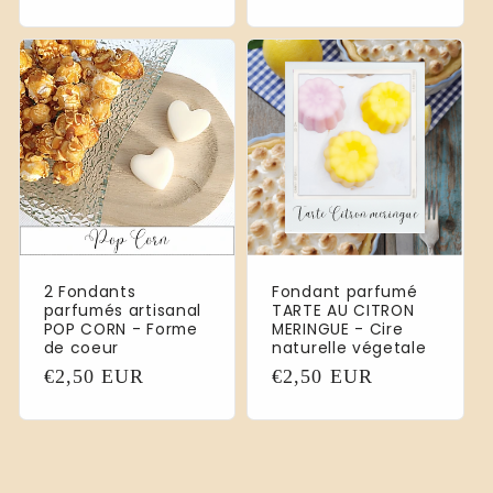
Preis
Preis
2 Fondants
Fondant parfumé
parfumés artisanal
TARTE AU CITRON
POP CORN - Forme
MERINGUE - Cire
de coeur
naturelle végetale
Normaler
€2,50 EUR
Normaler
€2,50 EUR
Preis
Preis