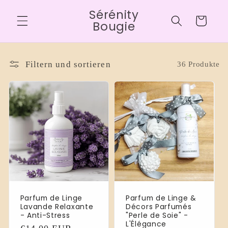
Direkt
Sérénity
zum
Warenkorb
Inhalt
Bougie
Filtern und sortieren
36 Produkte
Parfum de Linge
Parfum de Linge &
Lavande Relaxante
Décors Parfumés
- Anti-Stress
"Perle de Soie" -
L'Élégance