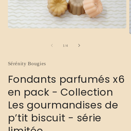
Ouvrir
le
O
média
l
1
m
de
1
/
4
dans
2
une
d
fenêtre
u
modale
f
Sérénity Bougies
m
Fondants parfumés x6
en pack - Collection
Les gourmandises de
p’tit biscuit - série
limitée