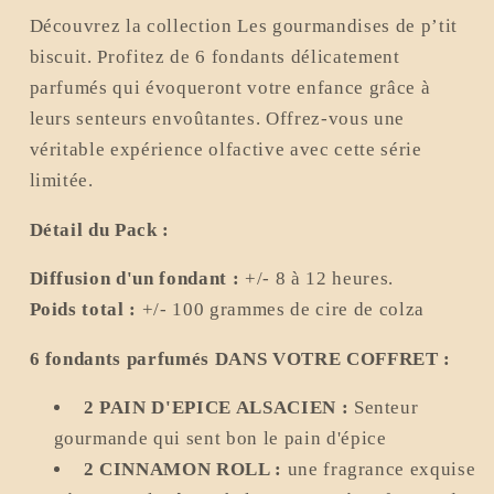
de
de
Découvrez la collection Les gourmandises de p’tit
p’tit
p’tit
biscuit. Profitez de 6 fondants délicatement
biscuit
biscuit
parfumés qui évoqueront votre enfance grâce à
-
-
série
série
leurs senteurs envoûtantes. Offrez-vous une
limitée
limitée
véritable expérience olfactive avec cette série
limitée.
Détail du Pack :
Diffusion
d'un fondant :
+/- 8 à
12 heures.
Poids total :
+/- 100 grammes de cire de colza
6 fondants parfumés DANS VOTRE COFFRET :
2 PAIN D'EPICE ALSACIEN
:
Senteur
gourmande qui sent bon le pain d'épice
2 CINNAMON ROLL :
une fragrance exquise