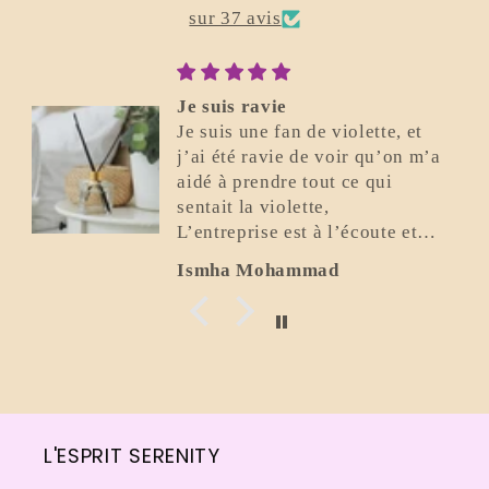
sur 37 avis
Parfait
e, et
Excellent. Je recommande.
’on m’a
i
e et
Flavio Bonomo
L'ESPRIT SERENITY