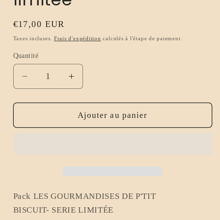
Prix
€17,00 EUR
habituel
Taxes incluses.
Frais d'expédition
calculés à l'étape de paiement.
Quantité
Réduire
Augmenter
la
la
quantité
quantité
de
de
Ajouter au panier
Fondants
Fondants
parfumés
parfumés
x6
x6
en
en
pack
pack
-
-
Collection
Collection
Pack LES GOURMANDISES DE P'TIT
Les
Les
BISCUIT- SERIE LIMITÉE
gourmandises
gourmandises