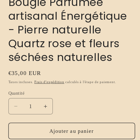
Bougie Parfumée
artisanal Énergétique
- Pierre naturelle
Quartz rose et fleurs
séchées naturelles
Prix
€35,00 EUR
habituel
Taxes incluses.
Frais d'expédition
calculés à l'étape de paiement.
Quantité
Réduire
Augmenter
la
la
quantité
quantité
de
de
Ajouter au panier
Bougie
Bougie