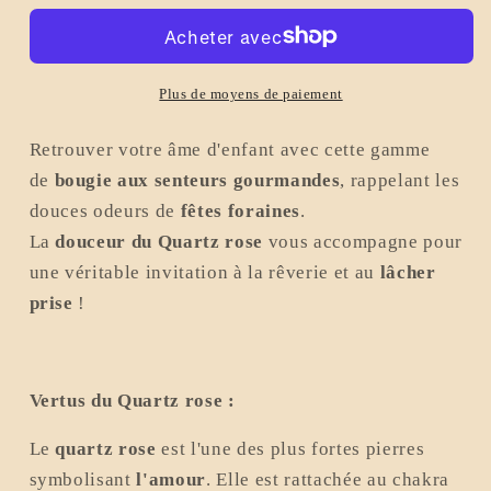
Parfumée
Parfumée
artisanal
artisanal
Énergétique
Énergétique
-
-
Plus de moyens de paiement
Pierre
Pierre
naturelle
naturelle
Retrouver votre âme d'enfant avec cette gamme
Quartz
Quartz
de
bougie aux senteurs
gourmandes
, rappelant les
rose
rose
douces odeurs de
fêtes foraines
.
et
et
La
douceur du Quartz rose
vous accompagne pour
fleurs
fleurs
séchées
séchées
une véritable invitation à la rêverie et au
lâcher
naturelles
naturelles
prise
!
Vertus du Quartz rose :
Le
quartz rose
est l'une des plus fortes pierres
symbolisant
l'amour
. Elle est rattachée au chakra