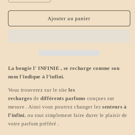
la
la
quantité
quantité
de
de
Ajouter au panier
LINGE
LINGE
PROPRE
PROPRE
-
-
Bougie
Bougie
&quot;
&quot;
INFINIE
INFINIE
&quot;
&quot;
La bougie l' INFINIE , se recharge comme son
rechargeable
rechargeable
nom l'indique à l’infini.
-
-
parfum
parfum
Vous trouverez sur le site
les
de
de
recharges
de
différents parfums
conçues sur
Grasse
Grasse
mesure . A
insi vous pourrez changer les
senteurs à
-
-
Cire
Cire
l’infini
, ou tout simplement faire durer le plaisir de
végétale
végétale
votre parfum préféré .
-
-