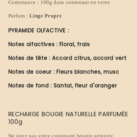
Végan
Végan
Contenance : 100g dans contenant en verre
-
-
Fabrication
Fabrication
Parfum :
Linge Propre
artisanale
artisanale
PYRAMIDE OLFACTIVE :
Notes olfactives :
Floral, frais
Notes de tête :
Accord citrus, accord vert
Notes de coeur :
Fleurs blanches, musc
Notes de fond :
Santal, fleur d'oranger
RECHARGE BOUGIE NATURELLE PARFUMÉE
100g
Ne jetez pas votre contenant bougie serenity