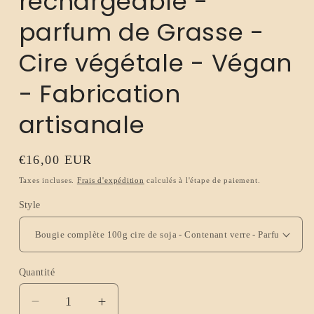
rechargeable -
parfum de Grasse -
Cire végétale - Végan
- Fabrication
artisanale
Prix
€16,00 EUR
habituel
Taxes incluses.
Frais d'expédition
calculés à l'étape de paiement.
Style
Quantité
Réduire
Augmenter