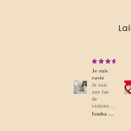
La
Je suis
Parfait
ravie
Excellent.
Je suis
Je
une fan
recommande.
de
violette,
et j’ai été
Ismha Mohammad
Flavio Bonomo
ravie de
voir