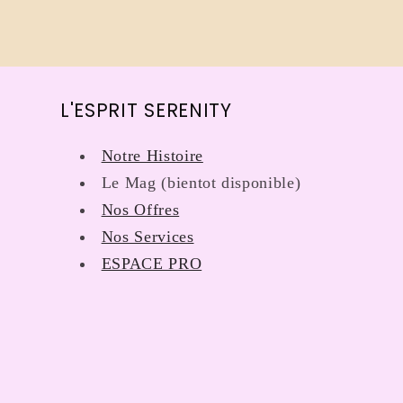
qu’on
m’a aidé
à prendre
tout ce
qui
L'ESPRIT SERENITY
sentait la
violette,
Notre Histoire
L’entreprise
est à
Le Mag (bientot disponible)
l’écoute
Nos Offres
et super
Nos Services
gentille.
ESPACE PRO
Elle a été