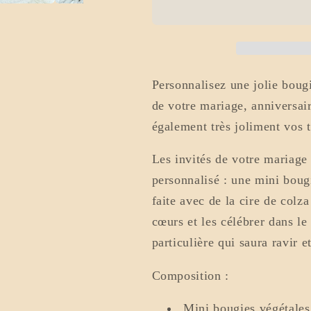
mariage
mariage
personnalisable
personnalisa
Romantique
Romantique
Personnalisez une jolie bougi
de votre mariage, anniversai
également très joliment vos t
Les invités de votre mariage
personnalisé : une mini boug
faite avec de la cire de colz
cœurs et les célébrer dans le
particulière qui saura ravir 
Composition :
Mini bougies végétales 