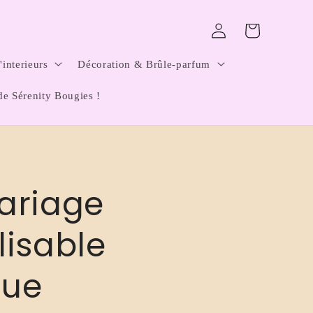
Connexion
Panier
interieurs
Décoration & Brûle-parfum
de Sérenity Bougies !
ariage
isable
que