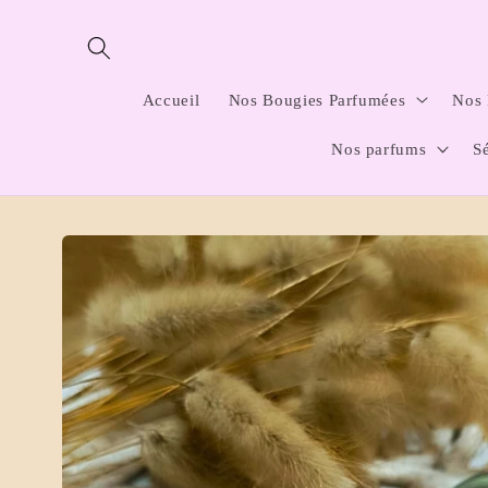
et
passer
au
contenu
Accueil
Nos Bougies Parfumées
Nos 
Nos parfums
S
Passer aux
informations
produits