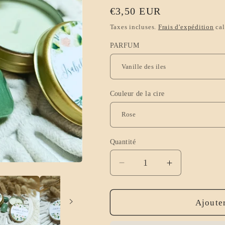
Prix
€3,50 EUR
habituel
Taxes incluses.
Frais d'expédition
cal
PARFUM
Couleur de la cire
Quantité
Réduire
Augmenter
la
la
quantité
quantité
de
de
Ajouter
Bougie
Bougie