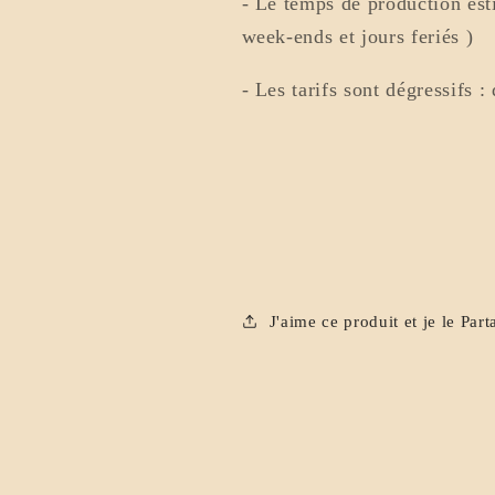
- Le temps de production esti
week-ends et jours feriés )
- Les tarifs sont dégressifs 
de 60 bougies 
+ de 100 bo
J'aime ce produit et je le Part