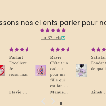
issons nos clients parler pour n
sur 37 avis
Ravie
Satisfaite
J'ado
C'était un
Fondants
!!!
cadeau
de qualité
Belle
pour ma
décou
fille qui
les
est fan de
fonda
bougies.
senten
Manuella Risse - Marceau
Zineb Balouz
Elle est
divin
ravie ! La
bons, 