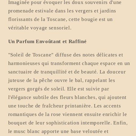
Imaginée pour évoquer les doux souvenirs d'une
de
de
promenade estivale dans les vergers et jardins
la
la
Toscane
Toscane
florissants de la Toscane, cette bougie est un
véritable voyage sensoriel.
Un Parfum Envoûtant et Raffiné
"Soleil de Toscane" diffuse des notes délicates et
harmonieuses qui transforment chaque espace en un
sanctuaire de tranquillité et de beauté. La douceur
juteuse de la pêche ouvre le bal, rappelant les
vergers gorgés de soleil. Elle est suivie par
l'élégance subtile des fleurs blanches, qui ajoutent
une touche de fraîcheur printanière. Les accents
romantiques de la rose viennent ensuite enrichir le
bouquet de leur sophistication intemporelle. Enfin,
le musc blanc apporte une base veloutée et