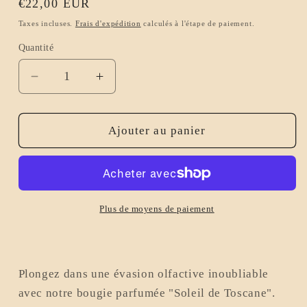
Prix
€22,00 EUR
habituel
Taxes incluses.
Frais d'expédition
calculés à l'étape de paiement.
Quantité
Réduire
Augmenter
la
la
quantité
quantité
de
de
Ajouter au panier
Bougie
Bougie
Parfumée
Parfumée
&quot;Soleil
&quot;Soleil
de
de
Toscane&quot;
Toscane&quot;
Plus de moyens de paiement
-
-
Évasion
Évasion
Aromatique
Aromatique
en
en
Plongez dans une évasion olfactive inoubliable
Plein
Plein
avec notre bougie parfumée "Soleil de Toscane".
Cœur
Cœur