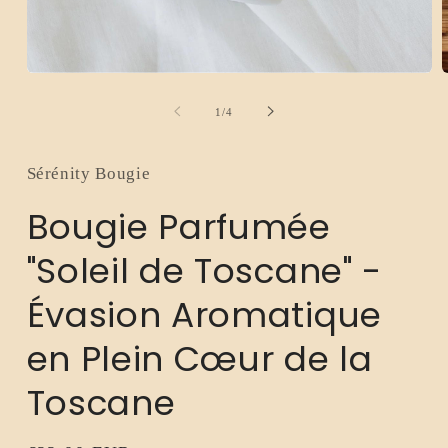
Ouvrir
O
le
l
média
m
de
1
/
4
1
2
dans
d
une
u
fenêtre
f
Sérénity Bougie
modale
m
Bougie Parfumée
"Soleil de Toscane" -
Évasion Aromatique
en Plein Cœur de la
Toscane