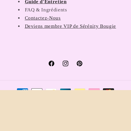
Guide d'Entretien
FAQ & Ingrédients
Contactez-Nous
Deviens membre VIP de Sérénity Bougie
Facebook
Instagram
Pinterest
Moyens
de
paiement
© 2026,
Sérénity Bougie
Commerce électronique propulsé par Shopify
Politique de remboursement
Politique de confidentialité
Conditions d’utilisation
Politique d’expédition
Coordonnées