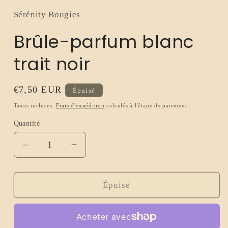
Sérénity Bougies
Brûle-parfum blanc
trait noir
Prix
€7,50 EUR
Épuisé
habituel
Taxes incluses.
Frais d'expédition
calculés à l'étape de paiement.
Quantité
Réduire
Augmenter
la
la
quantité
quantité
de
de
Épuisé
Brûle-
Brûle-
parfum
parfum
blanc
blanc