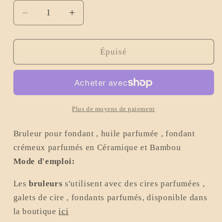
Réduire
Augmenter
la
la
quantité
quantité
de
de
Épuisé
Brule
Brule
parfum
parfum
en
en
Bambou
Bambou
et
et
Plus de moyens de paiement
Céramique
Céramique
Bruleur pour fondant , huile parfumée , fondant
crémeux parfumés en Céramique et Bambou
Mode d'emploi:
Les
bruleurs
s'utilisent avec des cires parfumées ,
galets de cire , fondants parfumés, disponible dans
la boutique
ici