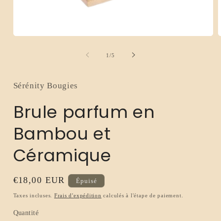
Ouvrir
O
le
l
média
m
de
1
/
5
1
2
dans
d
une
u
fenêtre
f
Sérénity Bougies
modale
m
Brule parfum en
Bambou et
Céramique
Prix
€18,00 EUR
Épuisé
habituel
Taxes incluses.
Frais d'expédition
calculés à l'étape de paiement.
Quantité