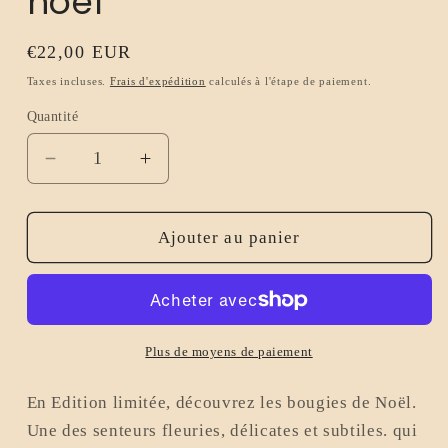
noel
Prix
€22,00 EUR
habituel
Taxes incluses.
Frais d'expédition
calculés à l'étape de paiement.
Quantité
Réduire
Augmenter
la
la
quantité
quantité
de
de
Ajouter au panier
Bougie
Bougie
Champagne
Champagne
150g
150g
-
-
Edition
Edition
Plus de moyens de paiement
spécial
spécial
noel
noel
En Edition limitée, découvrez les bougies de Noël.
Une des senteurs fleuries, délicates et subtiles. qui