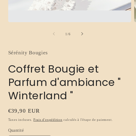
Ouvrir
O
le
l
média
m
de
1
/
6
1
2
dans
d
une
u
fenêtre
f
Sérénity Bougies
modale
m
Coffret Bougie et
Parfum d'ambiance "
Winterland "
Prix
€39,90 EUR
habituel
Taxes incluses.
Frais d'expédition
calculés à l'étape de paiement.
Quantité