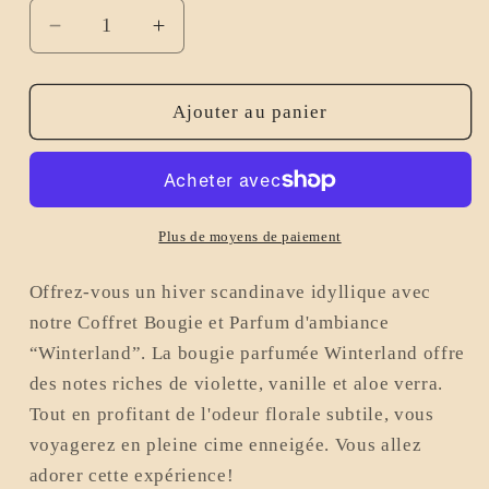
Réduire
Augmenter
la
la
quantité
quantité
de
de
Ajouter au panier
Coffret
Coffret
Bougie
Bougie
et
et
Parfum
Parfum
d&#39;ambiance
d&#39;ambiance
Plus de moyens de paiement
&quot;
&quot;
Winterland
Winterland
Offrez-vous un hiver scandinave idyllique avec
&quot;
&quot;
notre Coffret Bougie et Parfum d'ambiance
“Winterland”. La bougie parfumée Winterland offre
des notes riches de violette, vanille et aloe verra.
Tout en profitant de l'odeur florale subtile, vous
voyagerez en pleine cime enneigée. Vous allez
adorer cette expérience!