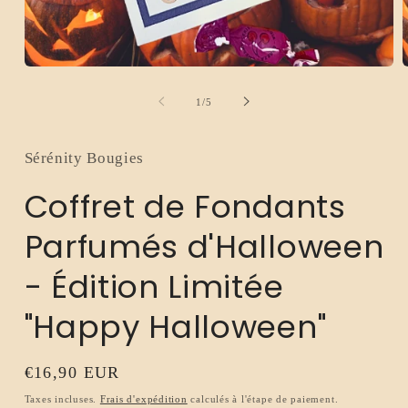
Ouvrir
O
le
l
média
m
de
1
/
5
1
2
dans
d
une
u
fenêtre
f
Sérénity Bougies
modale
m
Coffret de Fondants
Parfumés d'Halloween
- Édition Limitée
"Happy Halloween"
Prix
€16,90 EUR
habituel
Taxes incluses.
Frais d'expédition
calculés à l'étape de paiement.