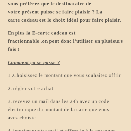
vous préférez que le destinataire de
cadeau
votre présent puisse se faire plaisir ? La
réduit
carte
cadeau est le choix idéal pour faire plaisir.
En plus la E-carte cadeau est
fractionnable ,on peut donc l'utiliser en plusieurs
fois !
Comment ça se passe ?
1 .Choisissez le montant que vous souhaitez offrir
2. régler votre achat
3. recevez un mail dans les 24h avec un code
électronique du montant de la carte que vous
avez choisie.
4. imprimer votre mail et offrez le à la personne