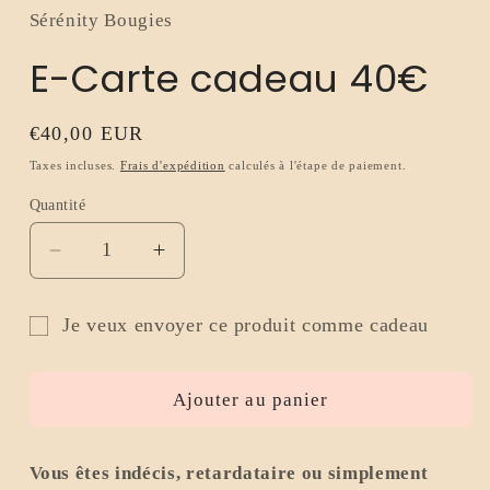
1
Sérénity Bougies
dans
une
E-Carte cadeau 40€
fenêtre
modale
Prix
€40,00 EUR
habituel
Taxes incluses.
Frais d'expédition
calculés à l'étape de paiement.
Quantité
Réduire
Augmenter
la
la
quantité
quantité
Je veux envoyer ce produit comme cadeau
de
de
Formulaire
E-
E-
Carte
Carte
de
Ajouter au panier
cadeau
cadeau
destinataire
40€
40€
de
Vous êtes indécis, retardataire ou simplement
carte-