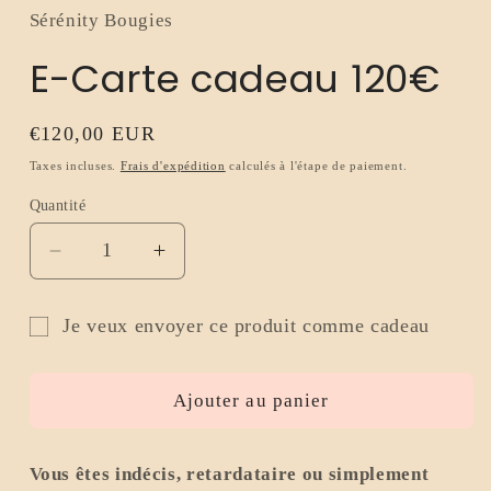
1
Sérénity Bougies
dans
une
E-Carte cadeau 120€
fenêtre
modale
Prix
€120,00 EUR
habituel
Taxes incluses.
Frais d'expédition
calculés à l'étape de paiement.
Quantité
Réduire
Augmenter
la
la
quantité
quantité
Je veux envoyer ce produit comme cadeau
de
de
Formulaire
E-
E-
Carte
Carte
de
Ajouter au panier
cadeau
cadeau
destinataire
120€
120€
de
Vous êtes indécis, retardataire ou simplement
carte-