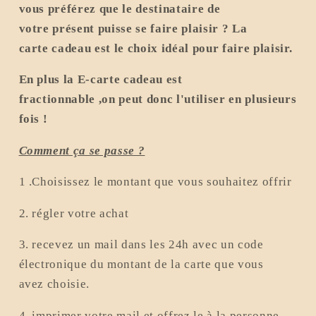
vous préférez que le destinataire de
cadeau
votre présent puisse se faire plaisir ? La
réduit
carte
cadeau est le choix idéal pour faire plaisir.
En plus la E-carte cadeau est
fractionnable ,on peut donc l'utiliser en plusieurs
fois !
Comment ça se passe ?
1 .Choisissez le montant que vous souhaitez offrir
2. régler votre achat
3. recevez un mail dans les 24h avec un code
électronique du montant de la carte que vous
avez choisie.
4. imprimer votre mail et offrez le à la personne