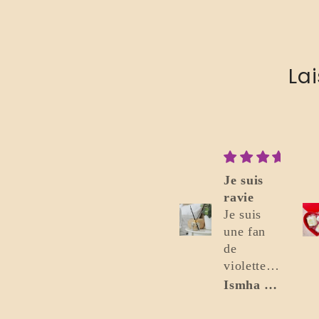
La
Je suis
Parfait
ravie
Excellent.
Je suis
Je
une fan
recommande.
de
violette,
et j’ai été
Ismha Mohammad
Flavio Bonomo
ravie de
voir