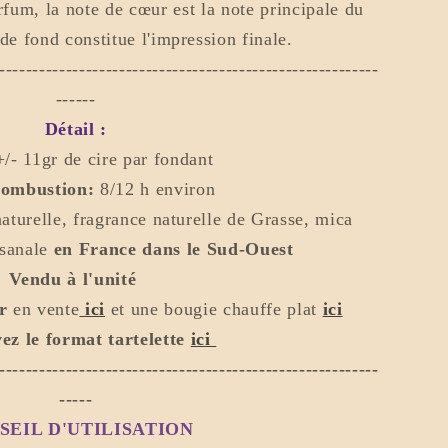
rfum, la note de cœur est la note principale du
de fond constitue l'impression finale.
---------------------------------------------------------
------
Détail :
+/-
11gr de cire par fondant
combustion:
8/12
h environ
aturelle, fragrance naturelle de Grasse, mica
sanale
en France dans le Sud-Ouest
Vendu à l'unité
r
en vent
e
ici
et une bougie chauffe plat
ici
ez le format tartelette
ici
---------------------------------------------------------
-----
SEIL D'UTILISATION