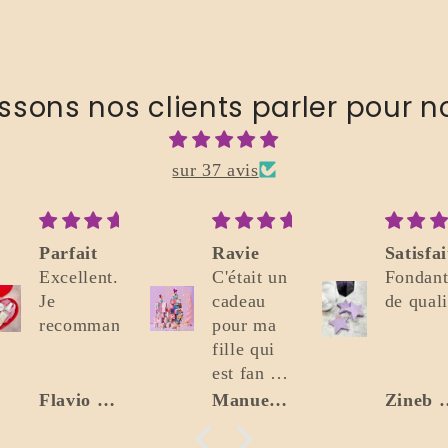
issons nos clients parler pour n
sur 37 avis
Ravie
Satisfaite
J'ador
C'était un
Fondants
!!!
cadeau
de qualité
Belle
pour ma
découve
fille qui
les
est fan de
fondant
bougies.
sentent
Manuella Risse - Marceau
Zineb Balouz
Ci
Elle est
divine
ravie ! La
bons, l