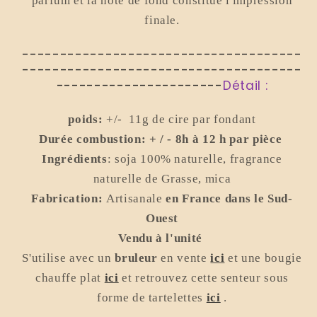
parfum et la note de fond constitue l'impression
finale.
-------------------------------------
-------------------------------------
----------------------
Détail :
poids:
+/- 11
g de cire par fondant
Durée combustion: + / - 8h à 12 h par pièce
Ingrédients
: soja 100% naturelle, fragrance
naturelle de Grasse, mica
Fabrication:
Artisanale
en France dans le Sud-
Ouest
Vendu à l'unité
S'utilise avec un
bruleur
en vent
e
ici
et une bougie
chauffe plat
ici
et retrouvez cette senteur sous
forme de tartelettes
ici
.