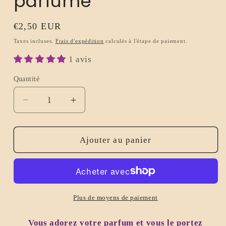
parfumé
Prix
€2,50 EUR
habituel
Taxes incluses.
Frais d'expédition
calculés à l'étape de paiement.
1 avis
Quantité
Réduire
Augmenter
la
la
quantité
quantité
de
de
Ajouter au panier
Dupe
Dupe
de
de
parfum
parfum
femme
femme
LOLA
LOLA
Plus de moyens de paiement
-
-
fondant
fondant
Vous adorez votre parfum et vous le portez