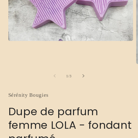
Ouvrir
le
média
1
dans
O
une
l
fenêtre
m
modale
de
1
/
3
2
d
u
f
Sérénity Bougies
m
Dupe de parfum
femme LOLA - fondant