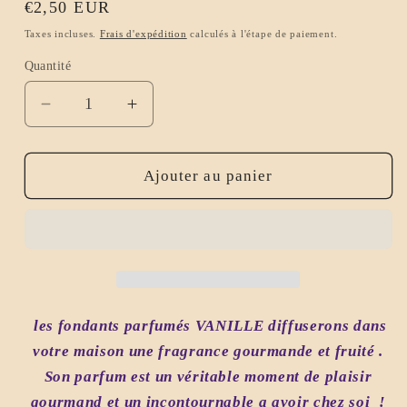
Prix
€2,50 EUR
habituel
Taxes incluses.
Frais d'expédition
calculés à l'étape de paiement.
Quantité
Réduire
Augmenter
la
la
quantité
quantité
de
de
Ajouter au panier
Fondant
Fondant
parfumé
parfumé
Vanille
Vanille
Gourmande
Gourmande
les fondants parfumés VANILLE diffuserons dans
votre maison une fragrance gourmande et fruité .
Son parfum est un véritable moment de plaisir
gourmand et un incontournable a avoir chez soi !