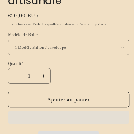
artisanale
Prix
€20,00 EUR
habituel
Taxes incluses.
Frais d'expédition
calculés à l'étape de paiement.
Modèle de Boite
Quantité
Réduire
Augmenter
la
la
quantité
quantité
de
de
Ajouter au panier
Coffret
Coffret
6
6
Fondants
Fondants
parfumés
parfumés
cœur
cœur