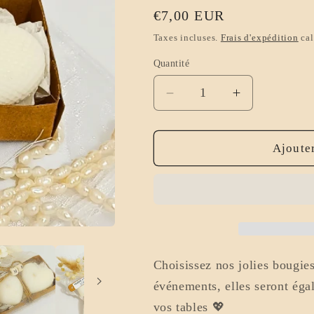
Prix
€7,00 EUR
habituel
Taxes incluses.
Frais d'expédition
cal
Quantité
Réduire
Augmenter
la
la
quantité
quantité
de
de
Ajouter
Mini
Mini
bougie
bougie
cadeaux
cadeaux
d&#39;invités
d&#39;invité
Mariage
Mariage
et
et
évènements
évènements
Choisissez nos jolies bougies
événements, elles seront éga
vos tables 💖