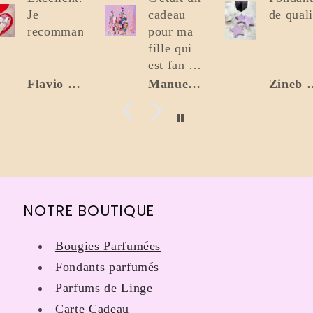
Je
cadeau
de quali
recommande.
pour ma
fille qui
est fan de
bougies.
Flavio Bonomo
Manuella Risse - Marceau
Zineb 
Elle est
ravie ! La
présentation
du
calendrier
magnifique
en forme
NOTRE BOUTIQUE
de sapin
et les
Bougies Parfumées
senteurs
incroyable
Fondants parfumés
à ces
Parfums de Linge
dires. Il y
Carte Cadeau