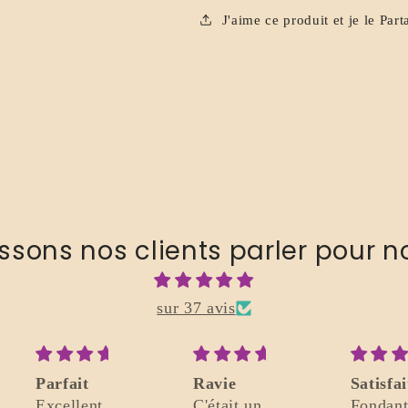
J'aime ce produit et je le Part
issons nos clients parler pour n
sur 37 avis
Parfait
Ravie
Satisfai
Excellent.
C'était un
Fondant