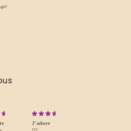
age!
ous
te
J'adore
Superbe
s
!!!
Merci