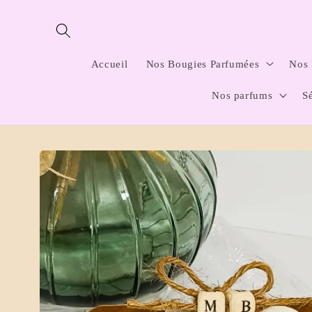
et
passer
au
contenu
Accueil
Nos Bougies Parfumées
Nos 
Nos parfums
S
Passer aux
informations
produits