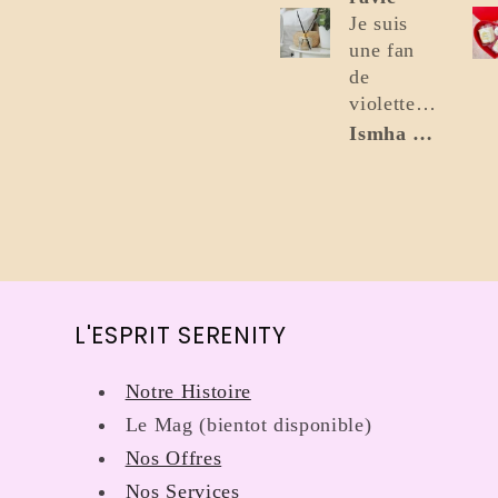
Je suis
une fan
de
violette,
et j’ai été
Ismha Mohammad
ravie de
voir
qu’on
m’a aidé
à prendre
tout ce
qui
L'ESPRIT SERENITY
sentait la
violette,
Notre Histoire
L’entreprise
est à
Le Mag (bientot disponible)
l’écoute
Nos Offres
et super
Nos Services