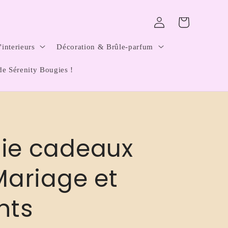
Connexion
Panier
interieurs
Décoration & Brûle-parfum
de Sérenity Bougies !
gie cadeaux
 Mariage et
nts