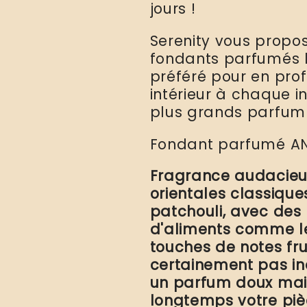
parfum
parfum
jours !
inspiré
inspiré
des
des
Serenity vous propo
grands
grands
fondants parfumés l
parfums
parfums
préféré pour en prof
intérieur à chaque in
plus grands parfum 
Fondant parfumé A
Fragrance audacieus
orientales classiques
patchouli, avec des
d'aliments comme le
touches de notes fru
certainement pas in
un parfum doux mais 
longtemps votre pi