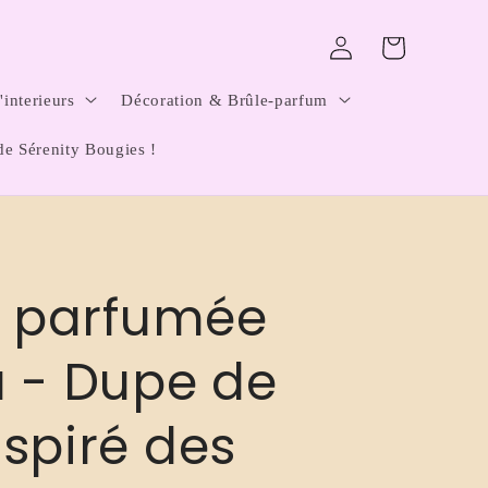
Connexion
Panier
interieurs
Décoration & Brûle-parfum
de Sérenity Bougies !
e parfumée
 - Dupe de
spiré des