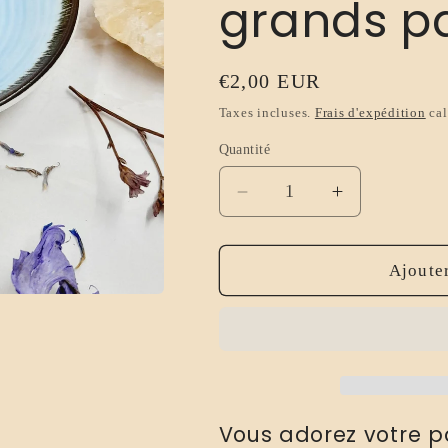
grands p
Prix
€2,00 EUR
habituel
Taxes incluses.
Frais d'expédition
cal
Quantité
Réduire
Augmenter
la
la
quantité
quantité
de
de
Ajouter
Tartelette
Tartelette
parfumée
parfumée
Ange
Ange
Bleu
Bleu
-
-
Dupe
Dupe
Vous adorez votre p
de
de